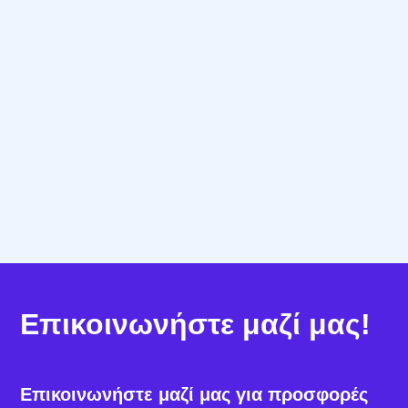
Συνεχής Υποστήριξη
Η Procufly δεν περιορίζεται απλώς στην
πώληση λογισμικού· συνεργαζόμαστε μαζί σας
για
ομαλή υλοποίηση
,
δωρεάν υποστήριξη
και
μακροχρόνια αξία
.
Επικοινωνήστε μαζί μας!
Επικοινωνήστε μαζί μας για προσφορές