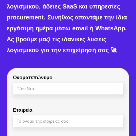
λογισμικού, άδειες SaaS και υπηρεσίες
procurement. Συνήθως απαντάμε την ίδια
εργάσιμη ημέρα μέσω email ή WhatsApp.
Ας βρούμε μαζί τις ιδανικές λύσεις
λογισμικού για την επιχείρησή σας 🚀
Ονοματεπώνυμο
Εταιρεία