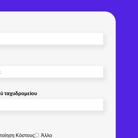
ού ταχυδρομείου
ποίηση Κόστους
Άλλο