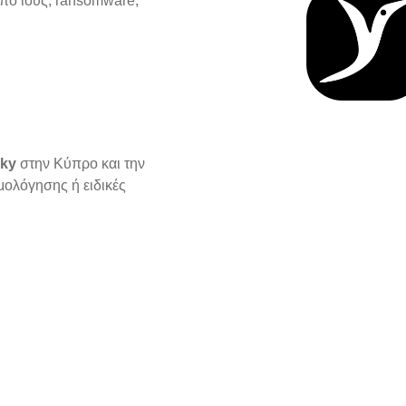
από ιούς, ransomware,
ky
στην Κύπρο και την
μολόγησης ή ειδικές