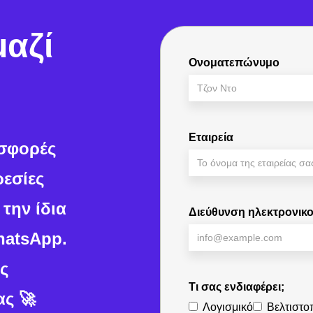
μαζί
Ονοματεπώνυμο
Εταιρεία
οσφορές
ρεσίες
την ίδια
Διεύθυνση ηλεκτρονικ
hatsApp.
ις
Τι σας ενδιαφέρει;
ας 🚀
Λογισμικό
Βελτιστο