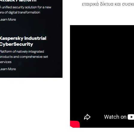
εταιρικά δίκτυα και συσκ