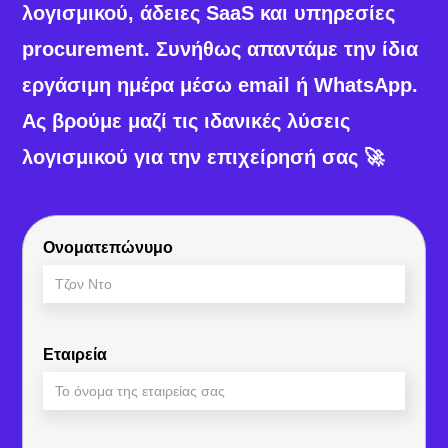
λογισμικού, άδειες SaaS και υπηρεσίες
procurement. Συνήθως απαντάμε την ίδια
εργάσιμη ημέρα μέσω email ή WhatsApp.
Ας βρούμε μαζί τις ιδανικές λύσεις
λογισμικού για την επιχείρησή σας 🚀
Ονοματεπώνυμο
Εταιρεία