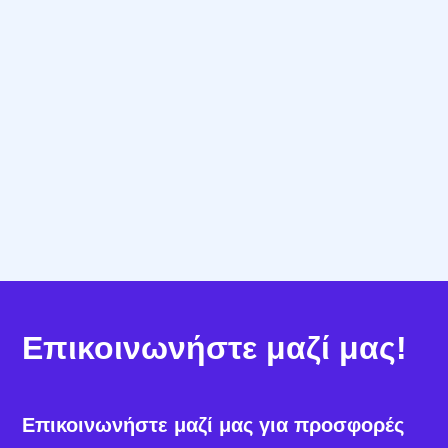
Συνεχής Υποστήριξη
Η Procufly δεν περιορίζεται απλώς στην
πώληση λογισμικού· συνεργαζόμαστε μαζί σας
για
ομαλή υλοποίηση
,
δωρεάν υποστήριξη
και
μακροχρόνια αξία
.
Επικοινωνήστε μαζί μας!
Επικοινωνήστε μαζί μας για προσφορές