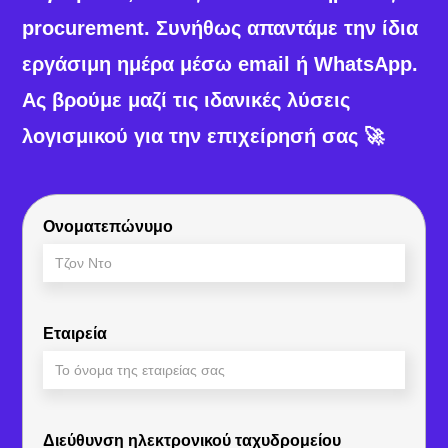
procurement. Συνήθως απαντάμε την ίδια
εργάσιμη ημέρα μέσω email ή WhatsApp.
Ας βρούμε μαζί τις ιδανικές λύσεις
λογισμικού για την επιχείρησή σας 🚀
Ονοματεπώνυμο
Εταιρεία
Διεύθυνση ηλεκτρονικού ταχυδρομείου