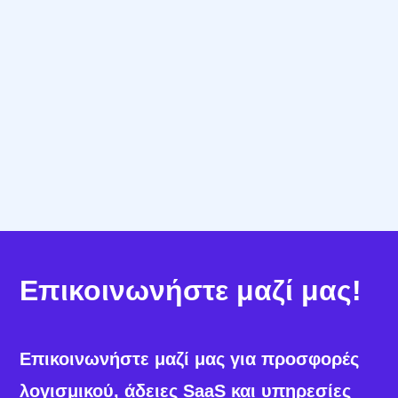
Συνεχής Υποστήριξη
Η Procufly δεν περιορίζεται απλώς στην
πώληση λογισμικού· συνεργαζόμαστε μαζί σας
για
ομαλή υλοποίηση
,
δωρεάν υποστήριξη
και
μακροχρόνια αξία
.
Επικοινωνήστε μαζί μας!
Επικοινωνήστε μαζί μας για προσφορές
λογισμικού, άδειες SaaS και υπηρεσίες