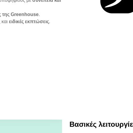
ς υποψηφίους με
συνέπεια και
 της Greenhouse
.
ς
και
ειδικές εκπτώσεις
.
Βασικές λειτουργί