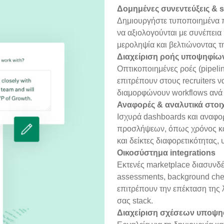
Δομημένες συνεντεύξεις & 
Δημιουργήστε τυποποιημένα π
να αξιολογούνται με συνέπεια
μεροληψία και βελτιώνοντας 
Διαχείριση ροής υποψηφίων
Οπτικοποιημένες ροές (pipel
επιτρέπουν στους recruiters
διαμορφώνουν workflows ανά
Αναφορές & αναλυτικά στοι
Ισχυρά dashboards και αναφορ
προσλήψεων, όπως χρόνος κάλ
και δείκτες διαφορετικότητας
Οικοσύστημα integrations
Εκτενές marketplace διασυνδέ
assessments, background chec
επιτρέπουν την επέκταση της 
σας stack.
Διαχείριση σχέσεων υποψη