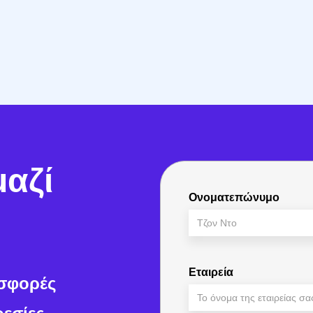
μακροχρόνια αξία
.
μαζί
Ονοματεπώνυμο
Εταιρεία
οσφορές