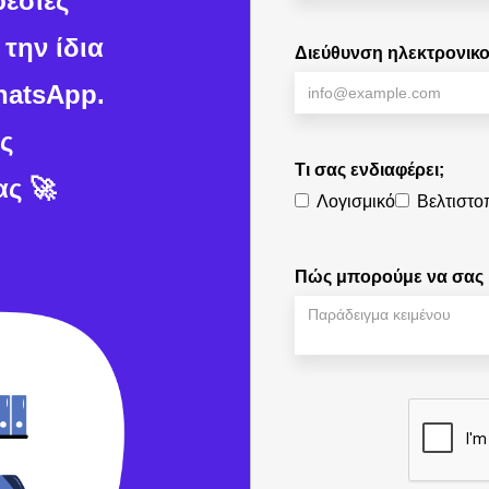
ρεσίες
την ίδια
Διεύθυνση ηλεκτρονικ
hatsApp.
ις
Τι σας ενδιαφέρει;
ας 🚀
Λογισμικό
Βελτιστο
Πώς μπορούμε να σας