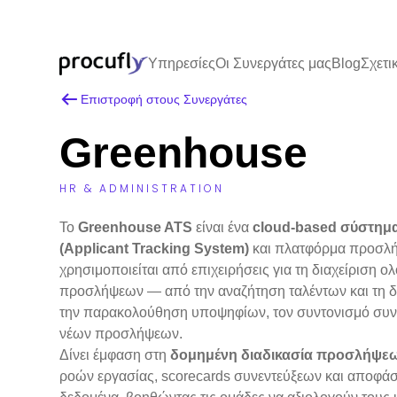
Υπηρεσίες
Οι Συνεργάτες μας
Blog
Σχετι
Επιστροφή στους Συνεργάτες
Greenhouse
HR & ADMINISTRATION
Το
Greenhouse ATS
είναι ένα
cloud-based σύστημ
(Applicant Tracking System)
και πλατφόρμα προσλή
χρησιμοποιείται από επιχειρήσεις για τη διαχείριση 
προσλήψεων — από την αναζήτηση ταλέντων και τη δ
την παρακολούθηση υποψηφίων, τον συντονισμό συνε
νέων προσλήψεων.
Δίνει έμφαση στη
δομημένη διαδικασία προσλήψε
ροών εργασίας, scorecards συνεντεύξεων και αποφάσ