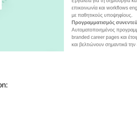
Εργαλεία για τη δημιουργία κα
επικοινωνία και workflows en
με παθητικούς υποψηφίους.
Προγραμματισμός συνεντεύ
Αυτοματοποιημένος προγραμμα
branded career pages και έτοι
και βελτιώνουν σημαντικά την
on
:
iSpring
Greenhouse