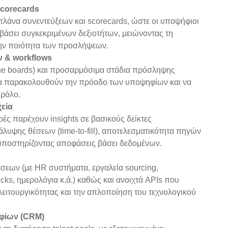
scorecards
λάνα συνεντεύξεων και scorecards, ώστε οι υποψήφιοι
 βάσει συγκεκριμένων δεξιοτήτων, μειώνοντας τη
την ποιότητα των προσλήψεων.
 & workflows
ine boards) και προσαρμόσιμα στάδια πρόσληψης
 να παρακολουθούν την πρόοδο των υποψηφίων και να
 ρόλο.
χεία
ές παρέχουν insights σε βασικούς δείκτες
υψης θέσεων (time-to-fill), αποτελεσματικότητα πηγών
, υποστηρίζοντας αποφάσεις βάσει δεδομένων.
σεων (με HR συστήματα, εργαλεία sourcing,
ks, ημερολόγια κ.ά.) καθώς και ανοιχτά APIs που
λειτουργικότητας και την απλοποίηση του τεχνολογικού
φίων (CRM)