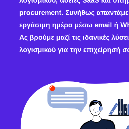
λογισμικού, άδειες SaaS και υπη
procurement. Συνήθως απαντάμε 
εργάσιμη ημέρα μέσω email ή W
Ας βρούμε μαζί τις ιδανικές λύσε
λογισμικού για την επιχείρησή σ