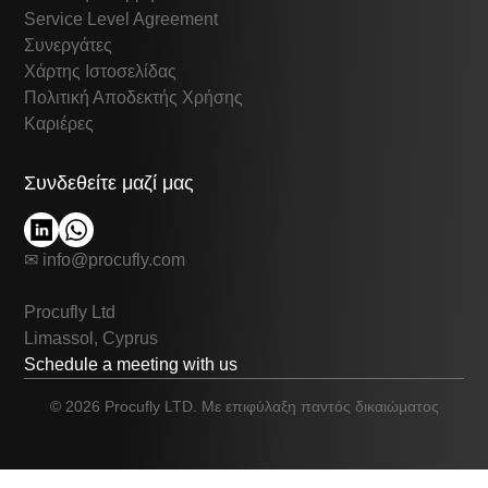
Service Level Agreement
Συνεργάτες
Χάρτης Ιστοσελίδας
Πολιτική Αποδεκτής Χρήσης
Καριέρες
Συνδεθείτε μαζί μας
✉ info@procufly.com
Procufly Ltd
Limassol, Cyprus
Schedule a meeting with us
© 2026 Procufly LTD. Με επιφύλαξη παντός δικαιώματος