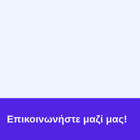
Συνεχής Υποστήριξη
Η Procufly δεν περιορίζεται απλώς στην
πώληση λογισμικού· συνεργαζόμαστε μαζί σας
για
ομαλή υλοποίηση
,
δωρεάν υποστήριξη
και
μακροχρόνια αξία
.
Επικοινωνήστε μαζί μας!