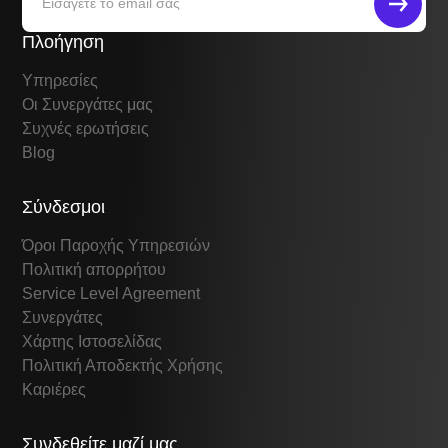
Πλοήγηση
Υπηρεσίες
Οι Συνεργάτες μας
Συχνές ερωτήσεις
Blog
Σύνδεσμοι
Όροι Παροχής Υπηρεσιών
Πολιτική απορρήτου
Service Level Agreement
Συνεργάτες
Χάρτης Ιστοσελίδας
Πολιτική Αποδεκτής Χρήσης
Καριέρες
Συνδεθείτε μαζί μας