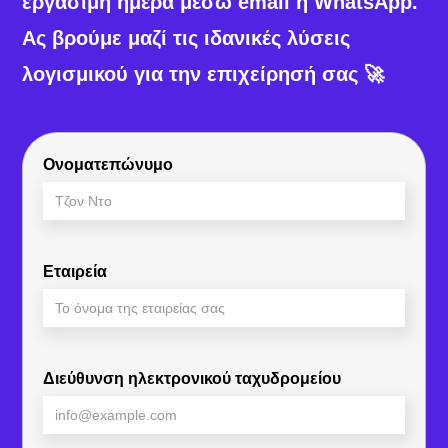
εργάσιμη ημέρα μέσω email ή WhatsApp.
Ας βρούμε μαζί τις ιδανικές λύσεις
λογισμικού για την επιχείρησή σας 🚀
Ονοματεπώνυμο
Εταιρεία
Διεύθυνση ηλεκτρονικού ταχυδρομείου