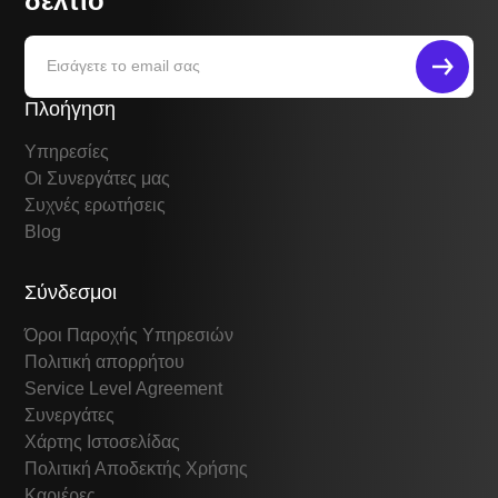
δελτίο
Πλοήγηση
Υπηρεσίες
Οι Συνεργάτες μας
Συχνές ερωτήσεις
Blog
Σύνδεσμοι
Όροι Παροχής Υπηρεσιών
Πολιτική απορρήτου
Service Level Agreement
Συνεργάτες
Χάρτης Ιστοσελίδας
Πολιτική Αποδεκτής Χρήσης
Καριέρες