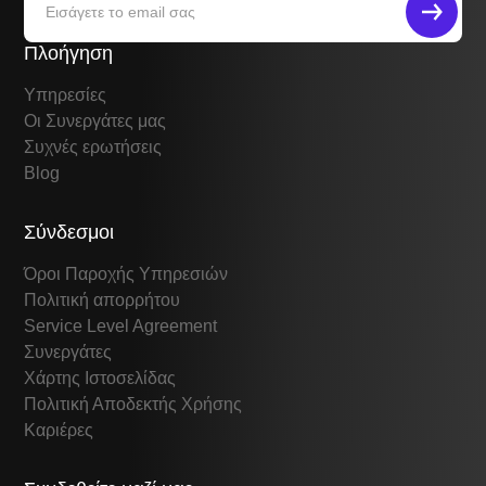
Πλοήγηση
Υπηρεσίες
Οι Συνεργάτες μας
Συχνές ερωτήσεις
Blog
Σύνδεσμοι
Όροι Παροχής Υπηρεσιών
Πολιτική απορρήτου
Service Level Agreement
Συνεργάτες
Χάρτης Ιστοσελίδας
Πολιτική Αποδεκτής Χρήσης
Καριέρες